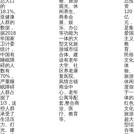
总人口
验、旅游
总投
的
观光、休
资
18.1%。
闲养生、
120
亚健康
商务会
亿
人群的
展、娱
元，
数据，
乐、办公
是集
据2018
等功能为
爱国
年国家
一体的大
主义
卫计委
型文化旅
教
统计，
游城市综
育、
中国有
合体。建
民俗
睡眠障
设有老年
文化
碍的人
大学、社
体
数有
区养老康
验、
70%，
复医院、
旅游
严重睡
风情古镇
休闲
眠障碍
商业中
度假
人群占
心、老年
于一
据了
公寓等配
体的
1/3，这
套,整合商
红色
些人群
业、医
文化
承受了
疗、教育
旅游
生活压
等。
超大
力、灯
型综
光、建
合项