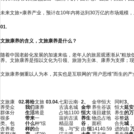
未来文旅+康养产业，预计在10年内将达到30万亿的市场规模
01.
文旅康养的含义，文旅康养是什么？
随着中国老龄化发展的加速来临，老年人的旅居观逐渐从“粗放
养。文旅康养是指以文化为引领、旅游为主体、康养为支撑；
文旅康养侧重以人为本，其实也是互联网的“用户思维”而生的产
文旅康
02.
将给
文旅
03.
04.
七彩云南·
2、
金华恒大
同时
3、
养受众
我们
康养
古滇名城
金华
养生谷该
恒大
延安
群体分
生活
将是
占地1100
恒大
项目建筑
养生
的万
很多
带来
一
亩的古滇
养生
物总占地
谷整
达
类。包
什么
种“综
精品湿
谷
，
面积
合先
城
，
含养老
样的
合
地，与“安
由
恒
14140.59
进的
由