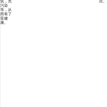
筑，光
目。
污染
等，从
而有了
亚健
康。