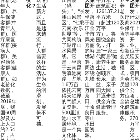
客群(老
变
式”的
江古渡
大集
平方米，
养生
达集
年人
化？
生活
（码
团
开
建筑面积
养
团
开
群)、养
新方
头）”、“长
发，
126137.21
老、
发，
生保健
式，
腰山风景
坐落
平方米
医疗
计划
客群(中
而且
区”、“七彩
于浙
（超过120
及商
202
青年人
是越
云南·欢乐
江金
万平
业保
年上
群)、医
来越
世界”等，
华市
方）。将
险等
半年
疗康复
流
共同构筑
风光
围绕全龄
资
开
客群(疾
行，
了湖岸山
秀丽
化，打
源，
业。
病人
人群
水风景
的峙
造“一家三
创新
位于
群)、美
需要
线。它
垅湖
代两居”健
会员
延安
容康体
这样
是，坐落
畔，
康养生新
服务
高新
客群(健
的生
于云南昆
周边
生活，独
模
区，
康人
活以
明滇池南
环绕
创颐养、
式，
项目
群)。如
作为
岸，占地
九峰
长乐、康
为会
占地
老龄化
生命
1.6万亩，
山、
益、亲子
员提
128
数据，
的润
依托云南
万亩
四大园，
供全
公
截至
滑
得天独厚
茶
并逐步提
方位
顷，
2019年
剂，
的气候人
田、
供全方位
全龄
总建
底，我
发展
文资源、
千顷
健康管理
化健
筑面
国60周
势不
500里滇
良田
服务。
康服
积
岁及以
可
池山水宜
等山
务。
270
上人口
挡。
居环境，
水田
万平
约2.54
是一个集
园资
方
亿，占
文化体
源。
米，