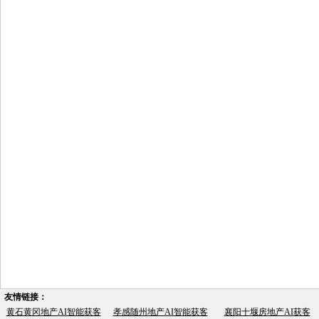
友情链接：
黄石黄冈地产AI智能获客
孝感随州地产AI智能获客
襄阳十堰房地产AI获客