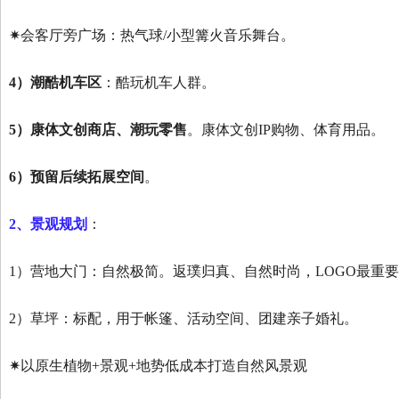
✷会客厅旁广场：热气球/小型篝火音乐舞台。
4）潮酷机车区
：酷玩机车人群。
5）康体文创商店、潮玩零售
。康体文创IP购物、体育用品。
6）预留后续拓展空间
。
2、景观规划
：
1）营地大门：自然极简。返璞归真、自然时尚，LOGO最重
2）草坪：标配，用于帐篷、活动空间、团建亲子婚礼。
✷以原生植物+景观+地势低成本打造自然风景观