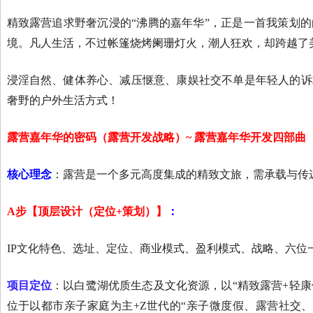
精致露营追求野奢沉浸的“沸腾的嘉年华”，正是一首我策划的
境。凡人生活，不过帐篷烧烤阑珊灯火，潮人狂欢，却跨越了
浸淫自然、健体养心、减压惬意、康娱社交不单是年轻人的诉
奢野的户外生活方式！
露营嘉年华的密码（露营开发战略）
~
露营嘉年华开发四部曲
核心理念
：露营是一个多元高度集成的精致文旅，需承载与传
A
步【顶层设计（定位+策划）】
：
IP文化特色、选址、定位、商业模式、盈利模式、战略、六位
项目定位
：以白鹭湖优质生态及文化资源，以“精致露营+轻康
位于以都市亲子家庭为主+Z世代的“亲子微度假、露营社交