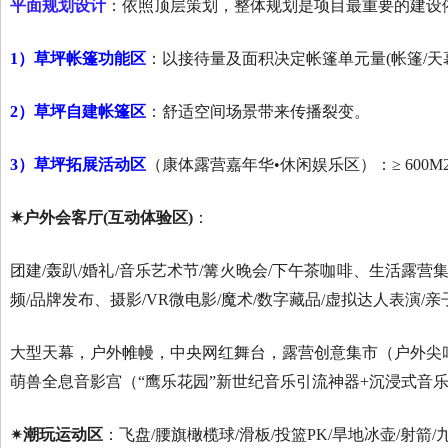
平面规划设计
：依照顶层策划，整体规划是项目最重要的建设
1）
草坪帐篷功能区
：以接待量及面积决定帐篷单元量(帐篷/天幕
2）草坪自建帐篷区
：舒适空间场景带来传播裂变。
3）草坪拓展活动区
（康体露营嘉年华•休闲娱乐区）：≥ 600M
✷户外会客厅(互动体验区)
：
团建/轰趴/婚礼/音乐艺术节/篝火晚会/下午茶咖啡、生活露营集
频/品牌发布、摄影/VR微电影/魔术/数字藏品/虚拟达人表演/亲子
大型天幕，户外帷幔，中央网红舞台，露营创意集市（户外尖叫美
萌兽全息音影宫（“鹰乐花园”新世纪音乐引流神器+沉浸式音
✷
潮玩运动区
：飞盘/腰旗橄榄球/滑板/投篮PK/旱地冰壶/射箭/九