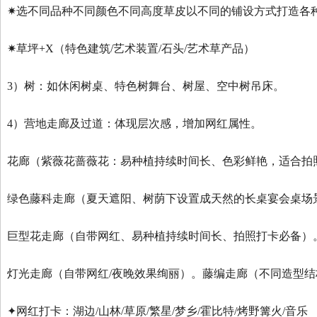
✷选不同品种不同颜色不同高度草皮以不同的铺设方式打造各
✷草坪+X（特色建筑/艺术装置/石头/艺术草产品）
3）树：如休闲树桌、特色树舞台、树屋、空中树吊床。
4）营地走廊及过道：体现层次感，增加网红属性。
花廊（紫薇花蔷薇花：易种植持续时间长、色彩鲜艳，适合拍
绿色藤科走廊（夏天遮阳、树荫下设置成天然的长桌宴会桌场
巨型花走廊（自带网红、易种植持续时间长、拍照打卡必备）
灯光走廊（自带网红/夜晚效果绚丽）。藤编走廊（不同造型
✦网红打卡：湖边/山林/草原/繁星/梦乡/霍比特/烤野篝火/音乐