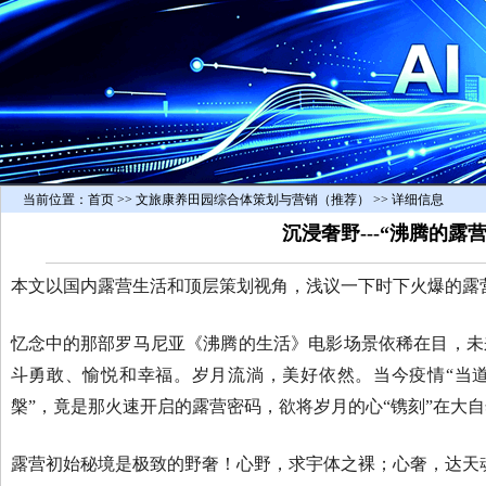
当前位置：
首页
>> 文旅康养田园综合体策划与营销（推荐） >> 详细信息
沉浸奢野---“沸腾的露
本文以国内露营生活和顶层策划视角，浅议一下时下火爆的露
忆念中的那部罗马尼亚《沸腾的生活》电影场景依稀在目，未
斗勇敢、愉悦和幸福。岁月流淌，美好依然。当今疫情“当道
槃”，竟是那火速开启的露营密码，欲将岁月的心“镌刻”在大自
露营初始秘境是极致的野奢！心野，求宇体之裸；心奢，达天