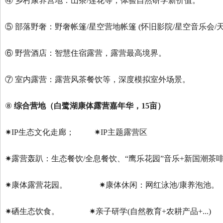
④ 乡村康养营地：山茶/莲花等，体验自然研学新价值。
⑤ 部落野奢：野奢帐篷/星空营地帐篷 (怀旧影院/星空音乐会/
⑥ 野营酒店：智慧住宿露营，露营最高境界。
⑦ 室内露营：露营风茶餐饮等，深度模拟室外场景。
⑧
综合营地（白鹭湖康体露营嘉年华，
15亩
）
✷IP生态文化走廊；
✷IP主题露营区
✷露营轰趴：生态餐饮/全息餐饮、“鹰乐花园”音乐+新国潮茶啡
✷康体露营花园。
✷康体休闲：网红泳池/康养泡池。
✷硒生态饮食。
✷亲子研学(自然教育+农耕产品+...)