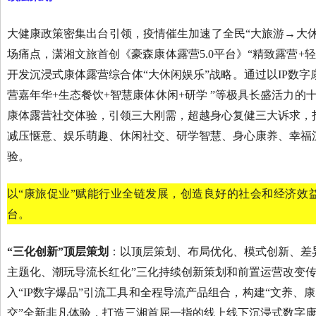
大健康政策密集出台引领，疫情催生加速了全民“大旅游→大
场痛点，潇湘文旅首创《豪森康体露营5.0平台》“精致露营+
开发沉浸式康体露营综合体“大休闲娱乐”战略。通过以IP数字
营嘉年华+生态餐饮+智慧康体休闲+研学 ”等极具长盛活力的
康体露营社交体验，引领三大刚需，超越身心复健三大诉求，
减压惬意、娱乐萌趣、休闲社交、研学智慧、身心康养、幸福
验。
以“康旅促业”赋能行业全链发展，创造良好的社会和经济效
台。
“三化创新”顶层策划
：以顶层策划、布局优化、模式创新、差
主题化、潮玩导流长红化”三化持续创新策划和前置运营改变
入“IP数字爆品”引流工具和全程导流产品组合，构建“文养
交”全新非凡体验，打造三湘首屈一指的线上线下沉浸式数字