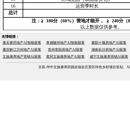
16
运营季时长
总计
注：≧ 180分（60%）营地才能开， ≧ 240分
以上数据仅供参考。
友情链接：
黄石黄冈地产AI智能获客
孝感随州地产AI智能获客
襄阳十堰房地产AI获客
重庆黔江万州地产AI获客
贵州贵阳房地产AI获客
湖南长沙房地产AI获客
文旅康养地产营销AI获客
黄冈文旅康养地产AI获客
咸宁文旅康养营销AI获客
京辰-华中文旅康养田园农场农庄景区特色乡村项目策划、AI营销获客