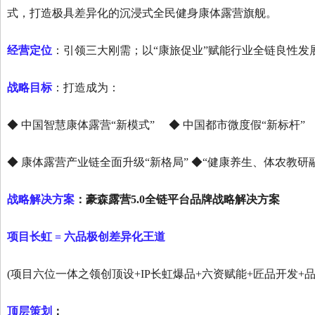
式，打造极具差异化的沉浸式全民健身康体露营旗舰。
经营定位
：引领三大刚需；以“康旅促业”赋能行业全链良性发
战略目标
：打造成为：
◆ 中国智慧康体露营“新模式”
◆ 中国都市微度假“新标杆”
◆ 康体露营产业链全面升级“新格局”
◆“健康养生、体农教研
战略解决方案
：豪森露营
5.0
全链平台品牌战略解决方案
项目长虹
=
六品极创差异化王道
(项目六位一体之领创顶设+IP长虹爆品+六资赋能+匠品开发+
顶层策划
：