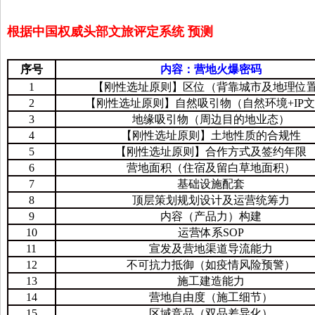
根据中国权威头部文旅评定系统
预测
序号
内容：营地火爆密码
1
【刚性选址原则】区位（背靠城市及地理位
2
【刚性选址原则】自然吸引物（自然环境+IP
3
地缘吸引物（周边目的地业态）
4
【刚性选址原则】土地性质的合规性
5
【刚性选址原则】合作方式及签约年限
6
营地面积（住宿及留白草地面积）
7
基础设施配套
8
顶层策划规划设计及运营统筹力
9
内容（产品力）构建
10
运营体系SOP
11
宣发及营地渠道导流能力
12
不可抗力抵御（如疫情风险预警）
13
施工建造能力
14
营地自由度（施工细节）
15
区域竞品（双品差异化）