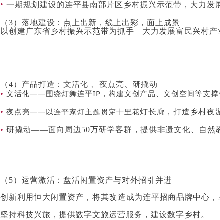
•
一期规划建设的连平县南部片区乡村振兴示范带，大力发
（3）落地建设：点上出新，线上出彩，面上成景
以创建广东省乡村振兴示范带为抓手，大力发展富民兴村产
（4）产品打造：文活化 、夜点亮、研撬动
文活化——围绕灯舞连平IP，构建文创产品、文创空间等支撑
•
夜点亮——以连平家灯主题贯穿十里花
•
灯长廊，打造乡村夜
•
研撬动——面向周边50万研学客群，提供非遗文化、自然
（5）运营激活：盘活闲置资产与对外招引并进
创新利用恒大闲置资产，将其改造成为连平招商品牌中心，
坚持科技兴旅，提供数字文旅运营服务，建设数字乡村。