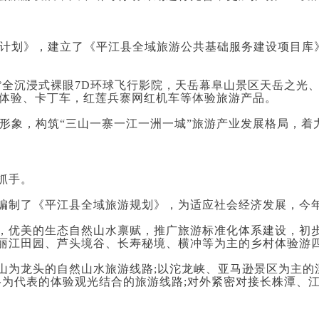
）行动计划》，建立了《平江县全域旅游公共基础服务建设项
0°全沉浸式裸眼7D环球飞行影院，天岳幕阜山景区天岳之光
行体验、卡丁车，红莲兵寨网红机车等体验旅游产品。
旅游形象，构筑“三山一寨一江一洲一城”旅游产业发展格局
抓手。
编制了《平江县全域旅游规划》，为适应社会经济发展，今
，优美的生态自然山水禀赋，推广旅游标准化体系建设，初
丽江田园、芦头境谷、长寿秘境、横冲等为主的乡村体验游
为龙头的自然山水旅游线路;以沱龙峡、亚马逊景区为主的漂
王谷为代表的体验观光结合的旅游线路;对外紧密对接长株潭