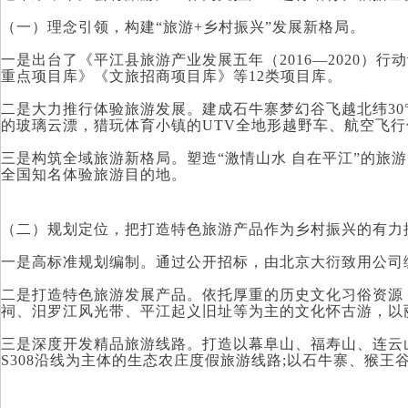
（一）理念引领，构建“旅游+乡村振兴”发展新格局。
一是出台了《平江县旅游产业发展五年（2016—2020
重点项目库》《文旅招商项目库》等12类项目库。
二是大力推行体验旅游发展。
建成石牛寨梦幻谷飞越北纬3
的玻璃云漂，猎玩体育小镇的UTV全地形越野车、航空飞
三是构筑全域旅游新格局。塑造“激情山水 自在平江”的
全国知名体验旅游目的地。
（二）规划定位，把打造特色旅游产品作为乡村振兴的有力
一是高标准规划编制。通过公开招标，由北京大衍致用公司
二是打造特色旅游发展产品。依托厚重的历史文化习俗资源
祠、汨罗江风光带、平江起义旧址等为主的文化怀古游，以
三是深度开发精品旅游线路。打造以幕阜山、福寿山、连云山
S308沿线为主体的生态农庄度假旅游线路;以石牛寨、猴