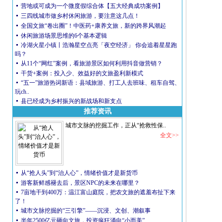
营地或可成为一个微度假综合体【五大经典成功案例】
三四线城市做乡村休闲旅游，要注意这几点！
全国文旅“卷出圈”！中医药+康养文旅，新的跨界风潮起
休闲旅游场景思维的6个基本逻辑
冷湖火星小镇丨浩瀚星空点亮「夜空经济」 你会追着星星跑
吗？
从11个“网红”案例，看旅游景区如何利用抖音做营销？
干货+案例：投入少、效益好的文旅盈利新模式
“五一”旅游热词新语：县域旅游、打工人去班味、租车自驾、
玩ch..
县已经成为乡村振兴的新战场和新支点
推荐资讯
城市文脉的挖掘工作，正从“抢救性保..
全文>>
从“抢人头”到“治人心”，情绪价值才是新货币
游客新鲜感褪去后，景区NPC的未来在哪里？
7亩地干到400万：温江富山庭院，把农文旅的遮羞布扯下来
了！
城市文脉挖掘的“三引擎”——沉浸、文创、潮叙事
半年2500亿元砸向文旅，投资疯狂涌向“小而美”