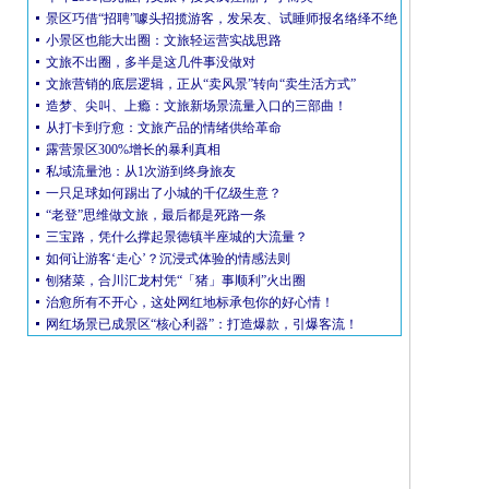
景区巧借“招聘”噱头招揽游客，发呆友、试睡师报名络绎不绝
小景区也能大出圈：文旅轻运营实战思路
文旅不出圈，多半是这几件事没做对
文旅营销的底层逻辑，正从“卖风景”转向“卖生活方式”
造梦、尖叫、上瘾：文旅新场景流量入口的三部曲！
从打卡到疗愈：文旅产品的情绪供给革命
露营景区300%增长的暴利真相
私域流量池：从1次游到终身旅友
一只足球如何踢出了小城的千亿级生意？
“老登”思维做文旅，最后都是死路一条
三宝路，凭什么撑起景德镇半座城的大流量？
如何让游客‘走心’？沉浸式体验的情感法则
刨猪菜，合川汇龙村凭“「猪」事顺利”火出圈
仍
治愈所有不开心，这处网红地标承包你的好心情！
网红场景已成景区“核心利器”：打造爆款，引爆客流！
庭