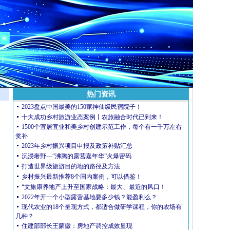
热门资讯
2023盘点中国最美的150家神仙级民宿院子！
十大成功乡村旅游业态案例丨农旅融合时代已到来！
1500个宜居宜业和美乡村创建示范工作，每个有一千万左右
，
奖补
2023年乡村振兴项目申报及政策补贴汇总
沉浸奢野---“沸腾的露营嘉年华”火爆密码
打造世界级旅游目的地的​路径及方法
如
乡村振兴最新推荐8个国内案例，可以借鉴！
“文旅康养地产上升至国家战略：最大、最近的风口！
2022年开一个小型露营基地要多少钱？能盈利么？​
现代农业的18个呈现方式，都适合做研学课程，你的农场有
几种？
住建部部长王蒙徽：房地产调控成效显现