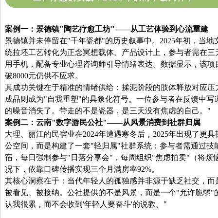
案例一：景德镇"陶艺疗愈工坊"——从工艺体验到心流重建
景德镇并未停留在"千年瓷都"的历史叙事中。2025年初，当
统拉坯工艺转化为正念冥想载体。产品设计上，参与者需在三天
用手机，配备专业心理咨询师引导情绪表达。数据显示，该项目
破8000元仍供不应求。
其成功关键在于精准的情绪供给：揉泥阶段的肢体释放对应压
成品则成为"自我重塑"的具象化符号。一位参与者在反馈中写道
的噪音消失了。带走的不是瓷器，是三天没有焦虑的自己。"
案例二：云南"
数字游民公社
"——从风景消费到社群归属
大理、丽江的民宿业在2024年遭遇寒冬后，2025年出现了更
公空间，而是构建了一套"轻归属"社群系统：参与者需通过技
宿，每日强制参与"日落分享会"，每周组织"焦虑拍卖"（将
况下，依靠口碑传播实现三个月满房率92%。
其核心洞察在于：当代年轻人的孤独感并非源于缺乏社交，而是
被看见、被接纳。公社提供的不是风景，而是一个"允许脆弱"
认我很累，而不会收到'年轻人要奋斗'的说教。"