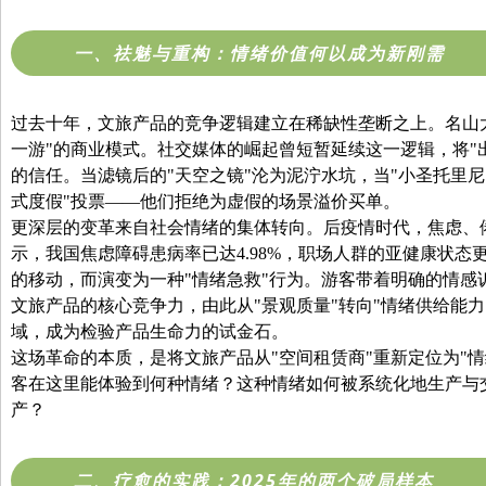
一、祛魅与重构：情绪价值何以成为新刚需
过去十年，文旅产品的竞争逻辑建立在稀缺性垄断之上。名山
一游"的商业模式。社交媒体的崛起曾短暂延续这一逻辑，将"
的信任。当滤镜后的"天空之镜"沦为泥泞水坑，当"小圣托里尼
式度假"投票——他们拒绝为虚假的场景溢价买单。
更深层的变革来自社会情绪的集体转向。后疫情时代，焦虑、
示，我国焦虑障碍患病率已达4.98%，职场人群的亚健康状
的移动，而演变为一种"情绪急救"行为。游客带着明确的情感
文旅产品的核心竞争力，由此从"景观质量"转向"情绪供给能
域，成为检验产品生命力的试金石。
这场革命的本质，是将文旅产品从"空间租赁商"重新定位为"
客在这里能体验到何种情绪？这种情绪如何被系统化地生产与
产？
二、疗愈的实践：2025年的两个破局样本