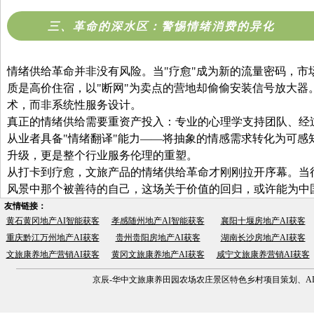
三、革命的深水区：警惕情绪消费的异化
情绪供给革命并非没有风险。当"疗愈"成为新的流量密码，市
质是高价住宿，以"断网"为卖点的营地却偷偷安装信号放大器
术，而非系统性服务设计。
真正的情绪供给需要重资产投入：专业的心理学支持团队、经
从业者具备"情绪翻译"能力——将抽象的情感需求转化为可感
升级，更是整个行业服务伦理的重塑。
从打卡到疗愈，文旅产品的情绪供给革命才刚刚拉开序幕。当
风景中那个被善待的自己，这场关于价值的回归，或许能为中
友情链接：
黄石黄冈地产AI智能获客
孝感随州地产AI智能获客
襄阳十堰房地产AI获客
重庆黔江万州地产AI获客
贵州贵阳房地产AI获客
湖南长沙房地产AI获客
文旅康养地产营销AI获客
黄冈文旅康养地产AI获客
咸宁文旅康养营销AI获客
京辰-华中文旅康养田园农场农庄景区特色乡村项目策划、AI营销获客