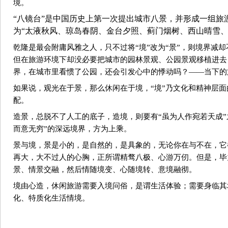
境。
“八镜台”是中国历史上第一次提出城市八景，并形成一组旅
为“太液秋风、琼岛春阴、金台夕照、蓟门烟树、西山晴雪
乾隆是最会附庸风雅之人，只不过将“境”改为“景”，则境界减
但在旅游环境下却没必要把城市的园林景观、公园景观移植进去
界，在城市里看惯了公园，还会引发心中的悸动吗？——当下的
如果说，观光在于景，那么休闲在于境，“境”乃文化和精神层
配。
造景，总脱不了人工的底子，造境，则要有“虽为人作宛若天成”
而意无穷”的深远境界，方为上乘。
景与境，景是小的，是自然的，是具象的，无论你在与不在，它
再大，大不过人的心胸，正所谓精骛八极、心游万仞。但是，毕
景、情景交融，然后情随境变、心随境转、意境融彻。
境由心造，
休闲旅游
需要入境问俗，是谓生活体验；需要身临其
化、特质化生活情境。