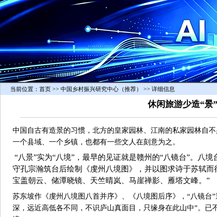
当前位置：
首页
>> 中国乡村振兴研究中心（推荐） >> 详细信息
休闲旅游少造“景”
中国自古有造景的习惯，北方的皇家园林、江南的私家园林自不必
一个县域、一个乡镇，也都有一些文人在刻意为之。
“八景”实为“八境”，最早的见证就是赣州的“八镜台”。八
守孔宗瀚筑台后绘制《
虔州八境图
》，并以图求诗于苏轼而
宝盖朝云、储潭晓镜、天竺晴岚、马崖禅影、雁塔文峰。”
苏东坡作《虔州八境图八首并序》、《八境图后序》，“八镜台”
深，远近高低各不同，不识庐山真面目，只缘身在此山中”。已